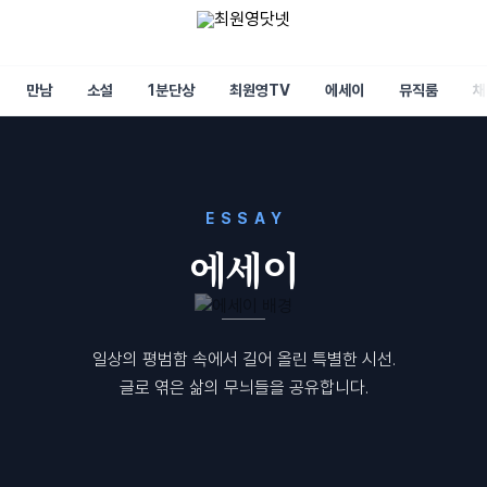
만남
소설
1분단상
최원영TV
에세이
뮤직룸
채
ESSAY
에세이
일상의 평범함 속에서 길어 올린 특별한 시선.
글로 엮은 삶의 무늬들을 공유합니다.