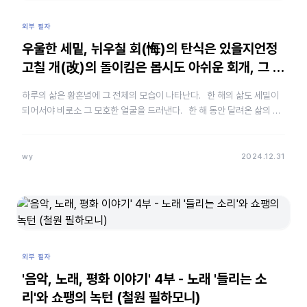
외부 필자
우울한 세밑, 뉘우칠 회(悔)의 탄식은 있을지언정
고칠 개(改)의 돌이킴은 몹시도 아쉬운 회개, 그 얼
어붙은…
하루의 삶은 황혼녘에 그 전체의 모습이 나타난다. 한 해의 삶도 세밑이
되어서야 비로소 그 모호한 얼굴을 드러낸다. 한 해 동안 달려온 삶의 발
자취를 돌아보며 깊은 후회와 탄식에 …
wy
2024.12.31
외부 필자
'음악, 노래, 평화 이야기' 4부 - 노래 '들리는 소
리'와 쇼팽의 녹턴 (철원 필하모니)