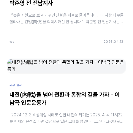
박준영 전 전남지사
“숲을 자원으로 보고 가꾸면 산불은 저절로 줄어듭니다. 다 자란 나무를
잘라내는 간벌(間伐)을 죄악시해선 안 됩니다.” 박준영 전 전남지사는
목소리를 높였다. 그는 2…
wy
2025.04.13
외부 필자
내전(內戰)을 넘어 전환과 통합의 길을 가자 - 이
남곡 인문운동가
2024. 12. 3 비상계엄 사태로 인한 내전의 위기는 2025. 4. 4. 11시22
분 헌재의 윤석열 파면 결정으로 일단 고비를 넘겼다. 그러나 그것으로
내전이 종식된 것이 아니다.…