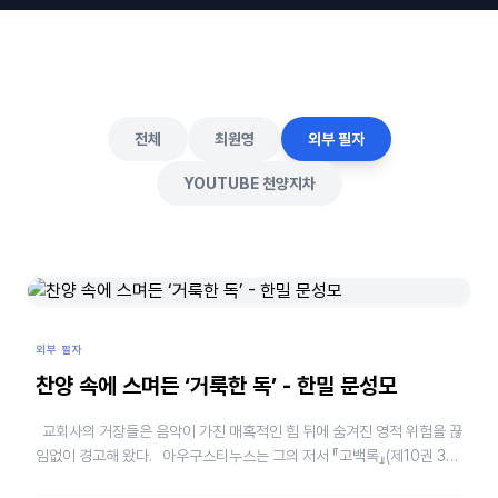
전체
최원영
외부 필자
YOUTUBE 천양지차
외부 필자
찬양 속에 스며든 ‘거룩한 독’ - 한밀 문성모
교회사의 거장들은 음악이 가진 매혹적인 힘 뒤에 숨겨진 영적 위험을 끊
임없이 경고해 왔다. 아우구스티누스는 그의 저서 『고백록』(제10권 33
장)에서 음악이 주는 감동이 말씀의 내용을…