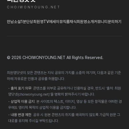
CHOIWONYOUNG.NET
만남
소설
1분단상
최원영TV
에세이
뮤직룸
채식
최원영소개
커뮤니티
문의하기
© 2026 CHOIWONYOUNG.NET All Rights Reserved.
최원영닷넷의 모든 콘텐츠는 지식 공유의 가치를 소중히 여기며, 다음과 같은 기준
하에 자유로운 인용과 공유를 허용합니다.
•
출처 표기 의무
: 콘텐츠를 외부로 공유하거나 인용하실 경우, 반드시 '출처: 최원
영닷넷(choiwonyoung.net)'을 명확히 밝혀주시기 바랍니다.
•
상업적 이용 금지
: 본 사이트의 텍스트, 이미지, 영상 등 모든 창작물은 어떠한 경
우에도 영리적 목적의 상업적 이용을 금지합니다.
•
내용 변경 제한
: 공유 시 원본 콘텐츠의 취지를 왜곡하지 않도록 가급적 원문 그
대로를 유지해 주시길 부탁드립니다.