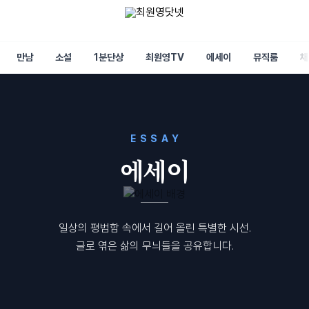
만남
소설
1분단상
최원영TV
에세이
뮤직룸
채
ESSAY
에세이
일상의 평범함 속에서 길어 올린 특별한 시선.
글로 엮은 삶의 무늬들을 공유합니다.