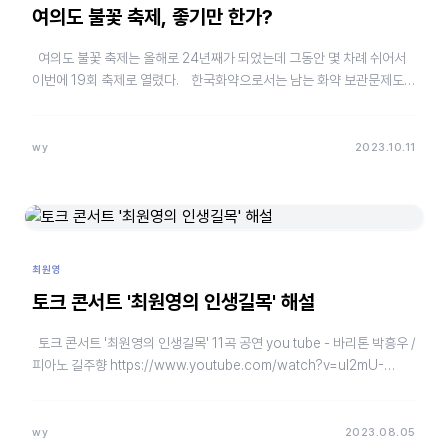
여의도 불꽃 축제, 좋기만 한가?
여의도 불꽃 축제는 올해로 24년째가 되었는데 그동안 몇 차례 쉬어서
이번에 19회 축제로 열렸다. 한국화약으로서는 남는 화약 보관문제도
해결하고, 회사…
wy
2023.10.11
최원영
토크 콘서트 '최원영의 인생길목' 해설
토크 콘서트 '최원영의 인생길목' 11곡 공연 you tube - 바리톤 박흥우 /
피아노 길주향 https://www.youtube.com/watch?v=ul2mU-
pON5c&t=6s …
wy
2023.08.05