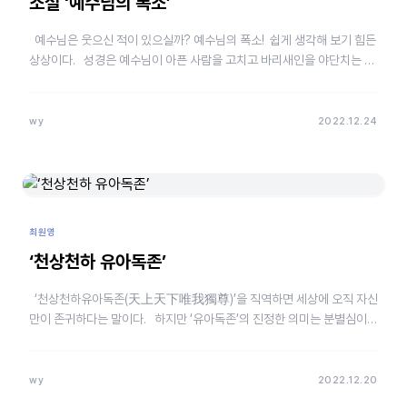
소설 ‘예수님의 폭소’
예수님은 웃으신 적이 있으실까? 예수님의 폭소! 쉽게 생각해 보기 힘든
상상이다. 성경은 예수님이 아픈 사람을 고치고 바리새인을 야단치는 모
습을 전해준…
wy
2022.12.24
최원영
‘천상천하 유아독존’
‘천상천하유아독존(天上天下唯我獨尊)’을 직역하면 세상에 오직 자신
만이 존귀하다는 말이다. 하지만 ‘유아독존’의 진정한 의미는 분별심이
생기기 이전 마음자리다. …
wy
2022.12.20