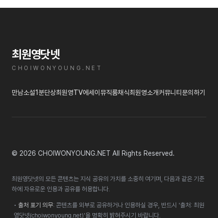
최원영닷넷
CHOIWONYOUNG.NET
만남
소설
1분단상
최원영TV
에세이
뮤직룸
채식
최원영소개
커뮤니티
문의하기
© 2026 CHOIWONYOUNG.NET All Rights Reserved.
최원영닷넷의 모든 콘텐츠는 지식 공유의 가치를 소중히 여기며, 다음과 같은 기준
하에 자유로운 인용과 공유를 허용합니다.
•
출처 표기 의무
: 콘텐츠를 외부로 공유하거나 인용하실 경우, 반드시 '출처: 최원
영닷넷(choiwonyoung.net)'을 명확히 밝혀주시기 바랍니다.