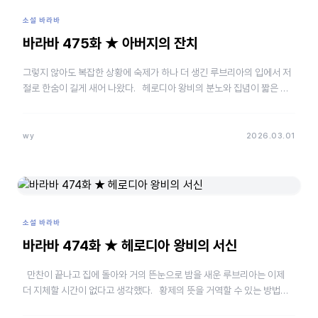
소설 바라바
바라바 475화 ★ 아버지의 잔치
그렇지 않아도 복잡한 상황에 숙제가 하나 더 생긴 루브리아의 입에서 저
절로 한숨이 길게 새어 나왔다. 헤로디아 왕비의 분노와 집념이 짧은 글
에 절절히 배어 있었다. 시저를 언급한…
wy
2026.03.01
소설 바라바
바라바 474화 ★ 헤로디아 왕비의 서신
만찬이 끝나고 집에 돌아와 거의 뜬눈으로 밤을 새운 루브리아는 이제
더 지체할 시간이 없다고 생각했다. 황제의 뜻을 거역할 수 있는 방법은
바라바 님과 하루속히 결혼하는 것…