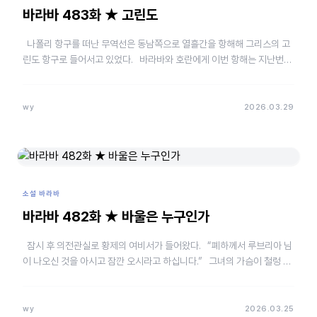
바라바 483화 ★ 고린도
나폴리 항구를 떠난 무역선은 동남쪽으로 열흘간을 항해해 그리스의 고
린도 항구로 들어서고 있었다. 바라바와 호란에게 이번 항해는 지난번과
많이 달랐다. 화려하고 편안한 …
wy
2026.03.29
소설 바라바
바라바 482화 ★ 바울은 누구인가
잠시 후 의전관실로 황제의 여비서가 들어왔다. “폐하께서 루브리아 님
이 나오신 것을 아시고 잠깐 오시라고 하십니다.” 그녀의 가슴이 철렁 내
려앉은 후 서서히 고개가 끄덕…
wy
2026.03.25