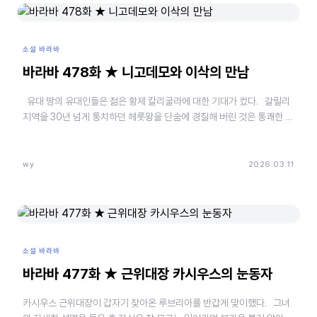
소설 바라바
바라바 478화 ★ 니고데모와 이삭의 만남
유대 땅의 유대인들은 젊은 황제 칼리굴라에 대한 기대가 컸다. 갈릴리
지역을 30년 넘게 통치하던 헤롯왕을 단숨에 경질해 버린 것은 통쾌한 일
이었다. 후임으로 온 …
wy
2026.03.11
소설 바라바
바라바 477화 ★ 근위대장 카시우스의 눈동자
카시우스 근위대장이 갑자기 찾아온 루브리아를 반갑게 맞이했다. 그녀