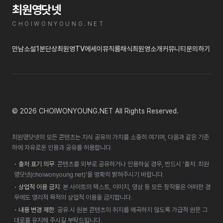
최원영닷넷
CHOIWONYOUNG.NET
만남
소설
1분단상
최원영TV
에세이
뮤직룸
채식
최원영소개
커뮤니티
문의하기
© 2026 CHOIWONYOUNG.NET All Rights Reserved.
최원영닷넷의 모든 콘텐츠는 지식 공유의 가치를 소중히 여기며, 다음과 같은 기준
하에 자유로운 인용과 공유를 허용합니다.
•
출처 표기 의무
: 콘텐츠를 외부로 공유하거나 인용하실 경우, 반드시 '출처: 최원
영닷넷(choiwonyoung.net)'을 명확히 밝혀주시기 바랍니다.
•
상업적 이용 금지
: 본 사이트의 텍스트, 이미지, 영상 등 모든 창작물은 어떠한 경
우에도 영리적 목적의 상업적 이용을 금지합니다.
•
내용 변경 제한
: 공유 시 원본 콘텐츠의 취지를 왜곡하지 않도록 가급적 원문 그
대로를 유지해 주시길 부탁드립니다.