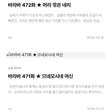
바라바 472화 ★ 머리 깎은 네리
날씨가 하루가 다르게 따스해졌다. 갈릴리 해변에 어부들의 손길이 바
빠졌고, 사라도 예전에 했던 생선 가게를 다시 시작했다. 열성당 자금만
빼먹고 있을 수는 없…
wy
2026.02.18
소설 바라바
바라바 471화 ★ 므네모시네 여신
만찬이 끝나자 황제는 동생과 할 말이 있다며 다른 참석자들을 먼저 보냈
다. 도미티우스의 서재로 자리를 옮긴 칼리굴라는 동생 대신 루브리아를
혼자 들어오라고 했다. …
wy
2026.02.15