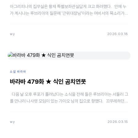
아그리피나의 집무실은 황제 특별보좌관실답게 크고 화려했다. 안에 누
가 계시냐는 루브리아의 질문에 '근위대장님'이라는 여비서의 목소리가
상냥했다. 건너편에서 칼리굴라의 대리석 상반…
wy
2026.03.18
소설 바라바
바라바 479화 ★ 식인 곰치연못
다음 날 오후 루포가 풀려났다는 소식을 전해 들은 루브리아는 서둘러 그
를 만나러 나사렛 모임이 있는 가이오 님의 집으로 향했다. 끄무레하던
하늘에서 천둥소리가 몇 번 크게 들리더니 장…
wy
2026.03.15