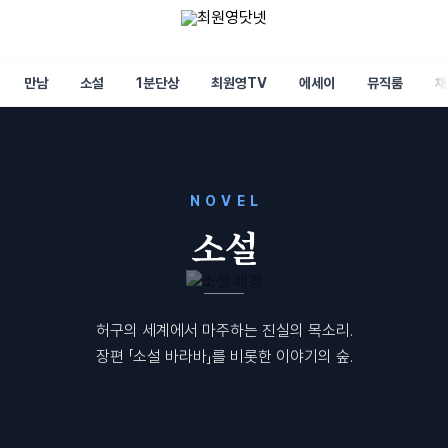
만남
소설
1분단상
최원영TV
에세이
뮤직룸
채
NOVEL
소설
허구의 세계에서 마주하는 진실의 목소리.
장편 「소설 바라바」를 비롯한 이야기의 숲.