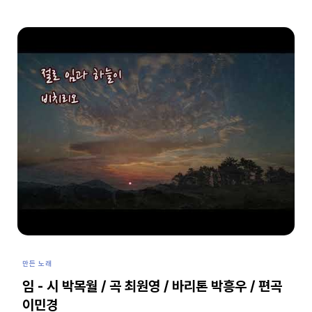
만든 노래
임 - 시 박목월 / 곡 최원영 / 바리톤 박흥우 / 편곡
이민경