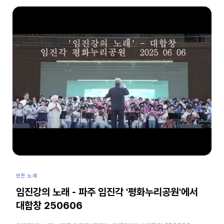
만든 노래
임진강의 노래 - 파주 임진각 '평화누리공원'에서
대합창 250606