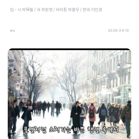
임 - 시 박목월 / 곡 최원영 / 바리톤 박흥우 / 편곡 이민경
wy
2026.04.13