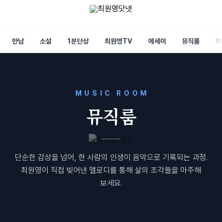
만남
소설
1분단상
최원영TV
에세이
뮤직룸
채
MUSIC ROOM
뮤직룸
단순한 감상을 넘어, 한 사람의 인생이 음악으로 기록되는 과정.
최원영이 직접 빚어낸 멜로디를 통해 삶의 조각들을 마주해
보세요.