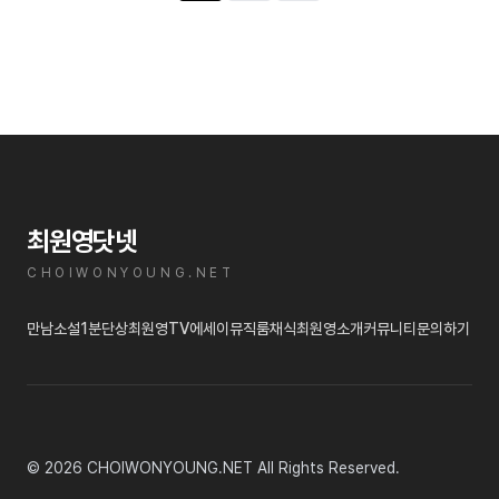
최원영닷넷
CHOIWONYOUNG.NET
만남
소설
1분단상
최원영TV
에세이
뮤직룸
채식
최원영소개
커뮤니티
문의하기
© 2026 CHOIWONYOUNG.NET All Rights Reserved.