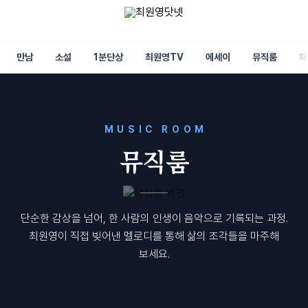
만남
소설
1분단상
최원영TV
에세이
뮤직룸
채
MUSIC ROOM
뮤직룸
단순한 감상을 넘어, 한 사람의 인생이 음악으로 기록되는 과정.
최원영이 직접 빚어낸 멜로디를 통해 삶의 조각들을 마주해
보세요.