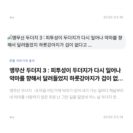
까? 그랬더니 한 판에 일억으로 하자는 것이었다. 심심풀이로…
wy
2020.03.18
한돌 이야기와 음악
앵무산 두더지 3 : 피투성이 두더지가 다시 일어나
악마를 향해서 달려들었지 하룻강아지가 겁이 없다
고 …
앵무산 두더지 내 마음 어딘가에 악마가 있어 내가 가는 길마다 헤살부리
네 악마를 사랑하지 않은 죄로 난 그만 길을 잃었네 어느 날 두더지 한 마
리가 내 마음 악마 앞에 나타나서 더 이상…
wy
2020.03.14