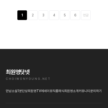
1
2
3
4
5
6
맨끝
최원영닷넷
CHOIWONYOUNG.NET
만남
소설
1분단상
최원영TV
에세이
뮤직룸
채식
최원영소개
커뮤니티
문의하기