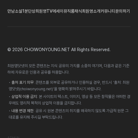
만남
소설
1분단상
최원영TV
에세이
뮤직룸
채식
최원영소개
커뮤니티
문의하기
© 2026 CHOIWONYOUNG.NET All Rights Reserved.
최원영닷넷의 모든 콘텐츠는 지식 공유의 가치를 소중히 여기며, 다음과 같은 기준
하에 자유로운 인용과 공유를 허용합니다.
•
출처 표기 의무
: 콘텐츠를 외부로 공유하거나 인용하실 경우, 반드시 '출처: 최원
영닷넷(choiwonyoung.net)'을 명확히 밝혀주시기 바랍니다.
•
상업적 이용 금지
: 본 사이트의 텍스트, 이미지, 영상 등 모든 창작물은 어떠한 경
우에도 영리적 목적의 상업적 이용을 금지합니다.
•
내용 변경 제한
: 공유 시 원본 콘텐츠의 취지를 왜곡하지 않도록 가급적 원문 그
대로를 유지해 주시길 부탁드립니다.
ADMIN