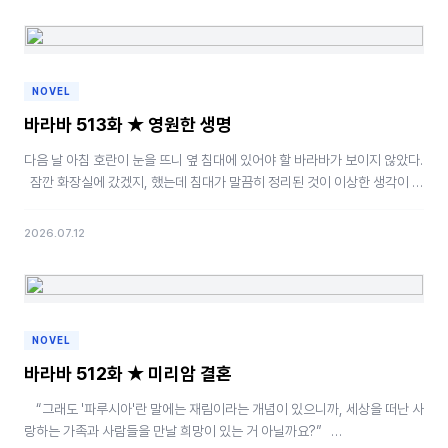
NOVEL
바라바 513화 ★ 영원한 생명
다음 날 아침 호란이 눈을 뜨니 옆 침대에 있어야 할 바라바가 보이지 않았다.
잠깐 화장실에 갔겠지, 했는데 침대가 말끔히 정리된 것이 이상한 생각이 들
었다.…
2026.07.12
NOVEL
바라바 512화 ★ 미리암 결혼
“그래도 '파루시아'란 말에는 재림이라는 개념이 있으니까, 세상을 떠난 사
랑하는 가족과 사람들을 만날 희망이 있는 거 아닐까요?” …