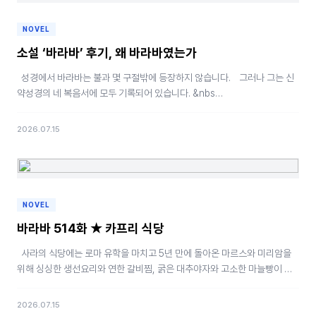
NOVEL
소설 ‘바라바’ 후기, 왜 바라바였는가
성경에서 바라바는 불과 몇 구절밖에 등장하지 않습니다. 그러나 그는 신
약성경의 네 복음서에 모두 기록되어 있습니다. &nbs…
2026.07.15
NOVEL
바라바 514화 ★ 카프리 식당
사라의 식당에는 로마 유학을 마치고 5년 만에 돌아온 마르스와 미리암을
위해 싱싱한 생선요리와 연한 갈비찜, 굵은 대추야자와 고소한 마늘빵이 푸
짐하게 차려져 …
2026.07.15