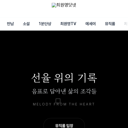
만남
소설
1분단상
최원영TV
에세이
뮤직룸
채
선율 위의 기록
음표로 담아낸 삶의 조각들
MELODY FROM THE HEART
뮤직룸 입장