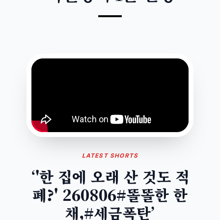
LATEST SHORTS
‘'한 집에 오래 산 것도 적
폐?' 260806#똘똘한 한
채,#세금폭탄’