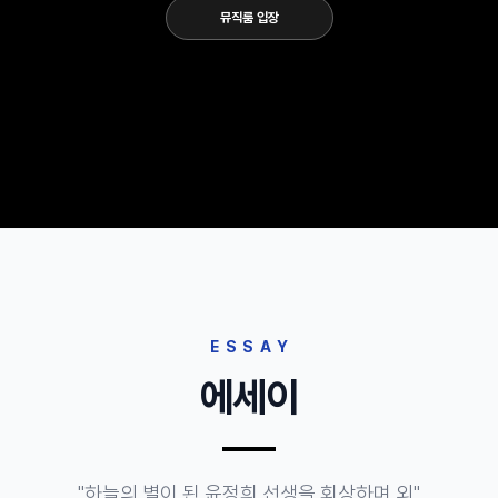
뮤직룸 입장
ESSAY
에세이
"하늘의 별이 된 윤정희 선생을 회상하며 외"