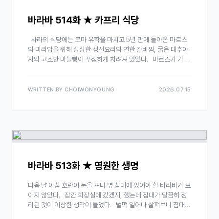
바라바 514화 ★ 카프리 식당
사라의 식당에는 로마 유학을 마치고 5년 만에 돌아온 마르스
와 미리암을 위해 싱싱한 생선요리와 연한 갈비찜, 굵은 대추야
자와 고소한 마늘빵이 푸짐하게 차려져 있었다. 마르스가 가져
온 나폴리산 붉은 포도주를 사라가 한 잔씩 따라주고…
WRITTEN BY CHOIWONYOUNG
2026.07.15
바라바 513화 ★ 영원한 생명
다음 날 아침 호란이 눈을 뜨니 옆 침대에 있어야 할 바라바가 보
이지 않았다. 잠깐 화장실에 갔겠지, 했는데 침대가 말끔히 정
리된 것이 이상한 생각이 들었다. 벌떡 일어나 살펴보니 침대
머리맡에 서신이 눈에 띄었다. …